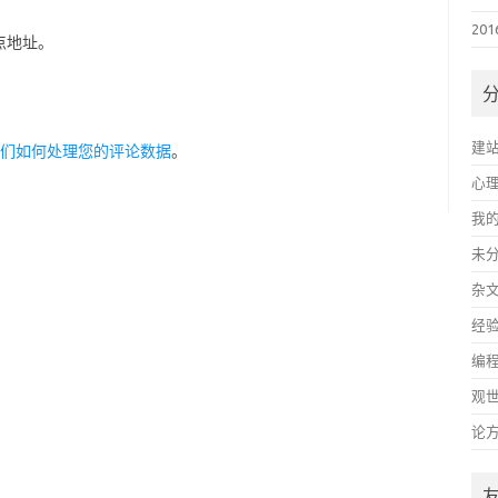
20
点地址。
建
们如何处理您的评论数据
。
心
我
未
杂
经
编
观
论