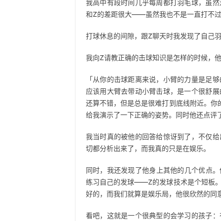
我高中有段时间几乎每周都打羽毛球，虽然
和Z的差距很大——虽然我也不是一直打不
打球休息的间隙，跟Z聊天时我发现了自己
我向Z请教正确的击球知识是怎样的时候，
「从你的击球距离来说，小臂的力量是足够
应该用大臂去带动小臂击球，是一个很舒展
还算不错，但是总是很难打到底线附近。你
给我演示了一下正确的姿势。同时他还点评
我当时真的被他的回答给惊讶到了，不仅给
切都分析出来了，而我真的只是在娱乐。
同时，我还发现了他身上其他的几个优点。
练习自己的发球——Z的发球技术是个短板
好的，而我们就算是娱乐局，他很欣然的同
看吧，这就是一个很典型的会学习的孩子：