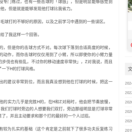
没专门练过，也有一些击球的「球感」，但是明显能够感觉到
过他，但是就是能够发现他打球比我省力。
羽毛球打的不够好的原因，以及之前学习中遇到的一些误区。
他给了我这样一个回答。
的，但是你的击球方式不对。每次球下落到合适高度的时候，
的动作，而你击球时仅仅用到了小臂，所以即使你的小臂力量
的步伐也有些乱，不过你的移动速度非常快」，Z对我说，而且
了一下H的打球风格。
出的建议非常到位，而且我真没想到他在打球的时候，把这一
20
20
他的实力几乎是完胜H的，在H和Z对局时，他会把节奏放慢，
20
。我们打球时旁边的人想要我们双打，旁边那组明显是打球非常
20
意了，并且主动要求和那个打的最好的一个人过招。
20
有较为扎实的基础（这个肯定是之前就下了很多功夫反复练习
20