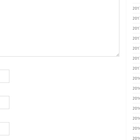
20
20
20
20
20
20
20
20
20
20
20
20
20
20