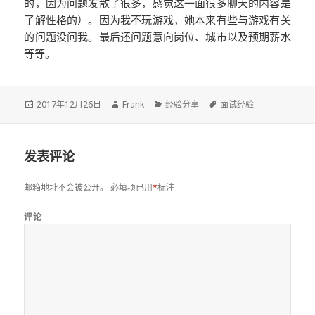
的，因为问题发散了很多，感觉这一面很多聊天的内容是
了解性格的）。因为我不玩游戏，她本来有些与游戏有关
的问题没问我。最后还问题意向岗位、城市以及预期薪水
等等。
发
2017年12月26日
作
Frank
分
经验分享
标
面试经验
布
者
类
签
于
发表评论
邮箱地址不会被公开。
必填项已用
*
标注
评论